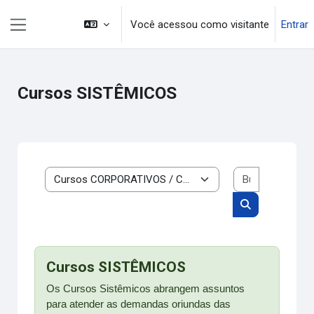
Ir para o conteúdo principal
Você acessou como visitante
Entrar
Painel lateral
Cursos SISTÊMICOS
Buscar cur
Categorias de cursos
Buscar cursos
Cursos SISTÊMICOS
Os Cursos Sistêmicos abrangem assuntos
para atender as demandas oriundas das