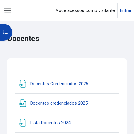
Ir para o conteúdo principal
Você acessou como visitante
Entrar
Painel lateral
Abrir índice do curso
Docentes
Contorno da seção
Arquivo
Docentes Credenciados 2026
Arquivo
Docentes credenciados 2025
Arquivo
Lista Docentes 2024