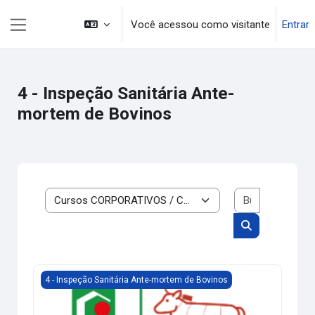
Ir para o conteúdo principal
Você acessou como visitante
Entrar
Painel lateral
4 - Inspeção Sanitária Ante-
mortem de Bovinos
Buscar cur
Categorias de cursos
Buscar cursos
Inspeção Sanitária Ante Mortem de Bovinos - Turma 4A-26
4 - Inspeção Sanitária Ante-mortem de Bovinos