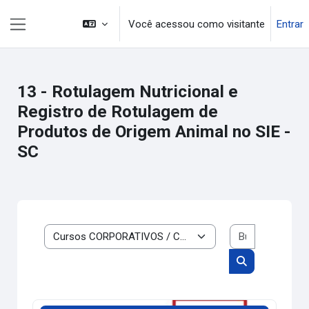
Ir para o conteúdo principal
Você acessou como visitante
Entrar
Painel lateral
13 - Rotulagem Nutricional e
Registro de Rotulagem de
Produtos de Origem Animal no SIE -
SC
Buscar cur
Categorias de cursos
Buscar cursos