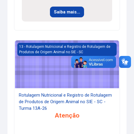
Saiba mais...
Rotulagem Nutricional e Registro de Rotulagem de Produto
13 - Rotulagem Nutricional e Registro de Rotulagem de
Produtos de Origem Animal no SIE - SC
Rotulagem Nutricional e Registro de Rotulagem
de Produtos de Origem Animal no SIE - SC -
Turma 13A-26
Atenção