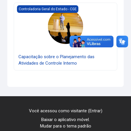
Capacitação sobre o Planejamento das Atividades de Contr
Controladoria Geral do Estado - CGE
Capacitação sobre o Planejamento das
Atividades de Controle Interno
Você acessou como visitante (
Entrar
)
Baixar o aplicativo móvel.
Mudar para o tema padrão