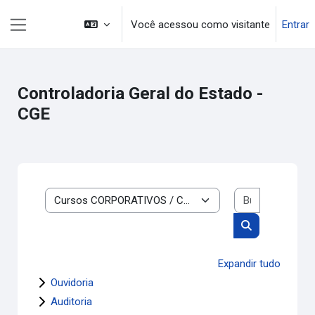
Ir para o conteúdo principal
Você acessou como visitante
Entrar
Painel lateral
Controladoria Geral do Estado -
CGE
Buscar cur
Categorias de cursos
Buscar cursos
Expandir tudo
Ouvidoria
Auditoria